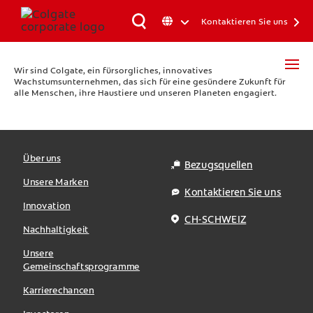
Kontaktieren Sie uns
Wir sind Colgate, ein fürsorgliches, innovatives
Wachstumsunternehmen, das sich für eine gesündere Zukunft für
alle Menschen, ihre Haustiere und unseren Planeten engagiert.
Über uns
Bezugsquellen
Unsere Marken
Kontaktieren Sie uns
Innovation
CH-SCHWEIZ
Nachhaltigkeit
Unsere
Gemeinschaftsprogramme
Karrierechancen