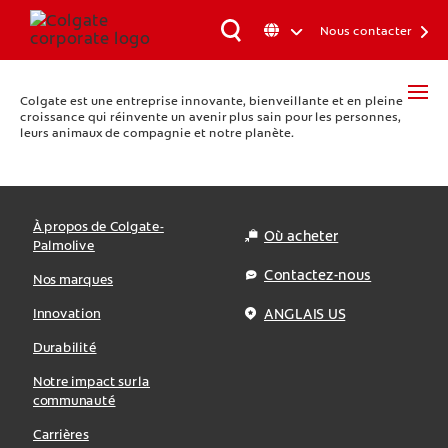
Nous contacter
Colgate est une entreprise innovante, bienveillante et en pleine
croissance qui réinvente un avenir plus sain pour les personnes,
leurs animaux de compagnie et notre planète.
À propos de Colgate-
Où acheter
Palmolive
Contactez-nous
Nos marques
Innovation
ANGLAIS US
Durabilité
Notre impact sur la
communauté
Carrières